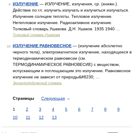
ИЗЛУЧЕНИЕ
— ИЗЛУЧЕНИЕ, излучения, ср. (книжн.).
9
Действие по гл. излучить излучать и излучиться излучаться.
Излучение солнцем теплоты. Тепловое излучение.
Нетепловое излучение. Радиоактивное излучение.
Толковый словарь Ушакова. Д.Н. Ушаков. 1935 1940 …
Толковый словарь Ушакова
ИЗЛУЧЕНИЕ РАВНОВЕСНОЕ
— (излучение абсолютно
10
черного тела), электромагнитное излучение, находящееся в
термодинамическом равновесии (см.
ТЕРМОДИНАМИЧЕСКОЕ РАВНОВЕСИЕ) с веществом,
испускающим и поглощающим это излучение. Равновесное
излучение не зависит от природы&#8230; …
Энциклопедический словарь
Страницы
Следующая
→
1
2
3
4
5
6
7
8
9
10
11
12
13