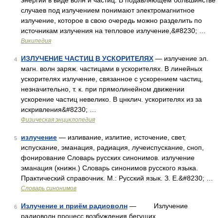
энергии в виде волн и частиц. В подавляющем большинстве
случаев под излучением понимают электромагнитное
излучение, которое в свою очередь можно разделить по
источникам излучения на тепловое излучение,&#8230; …
Википедия
ИЗЛУЧЕНИЕ ЧАСТИЦ В УСКОРИТЕЛЯХ
— излучение эл.
4
магн. волн заряж. частицами в ускорителях. В линейных
ускорителях излучение, связанное с ускорением частиц,
незначительно, т. к. при прямолинейном движении
ускорение частиц невелико. В цнклич. ускорителях из за
искривления&#8230; …
Физическая энциклопедия
излучение
— изливание, излитие, источение, свет,
5
испускание, эманация, радиация, лучеиспускание, сноп,
фонирование Словарь русских синонимов. излучение
эманация (книжн.) Словарь синонимов русского языка.
Практический справочник. М.: Русский язык. З. Е.&#8230; …
Словарь синонимов
Излучение и приём радиоволн
— Излучение
6
радиоволн процесс возбуждения бегущих