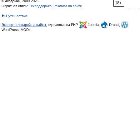
© Академик, 2000-2026
18+
Обратная связь:
Техподдержка
,
Реклама на сайте
👣 Путешествия
Экспорт словарей на сайты
, сделанные на PHP,
Joomla,
Drupal,
WordPress, MODx.